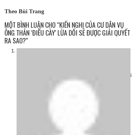
Theo Bùi Trang
MỘT BÌNH LUẬN CHO “KIẾN NGHỊ CỦA CƯ DÂN VỤ
ÔNG THẢN ‘ĐIẾU CÀY’ LỪA DỐI SẼ ĐƯỢC GIẢI QUYẾT
RA SAO?”
📯 You have received a email № 117. Go -
https://telegra.ph/Go-to-your-personal-
cabinet-08-25?
hs=bea12e7e112d3dd0d3c206c5471d5ddc&
📯
viết:
6 Tháng 11, 2024 lúc 6:40 sáng
bo3mt5
Trả lời