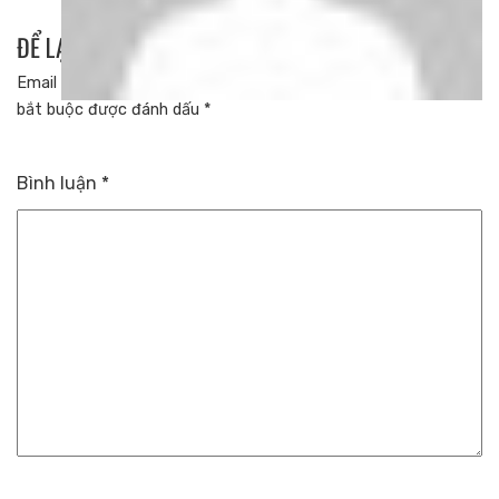
ĐỂ LẠI MỘT BÌNH LUẬN
Email của bạn sẽ không được hiển thị công khai.
Các trường
bắt buộc được đánh dấu
*
Bình luận
*