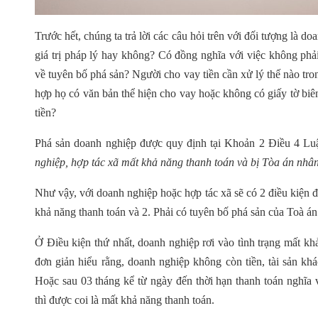
Trước hết, chúng ta trả lời các câu hỏi trên với đối tượng là 
giá trị pháp lý hay không? Có đồng nghĩa với việc không phả
về tuyên bố phá sản? Người cho vay tiền cần xử lý thế nào tro
hợp họ có văn bản thể hiện cho vay hoặc không có giấy tờ biê
tiền?
Phá sản doanh nghiệp được quy định tại Khoản 2 Điều 4 Lu
nghiệp, hợp tác xã mất khả năng thanh toán và bị Tòa án nhân
Như vậy, với doanh nghiệp hoặc hợp tác xã sẽ có 2 điều kiện để
khả năng thanh toán và 2. Phải có tuyên bố phá sản của Toà á
Ở Điều kiện thứ nhất, doanh nghiệp rơi vào tình trạng mất kh
đơn giản hiểu rằng, doanh nghiệp không còn tiền, tài sản khá
Hoặc sau 03 tháng kể từ ngày đến thời hạn thanh toán nghĩa
thì được coi là mất khả năng thanh toán.