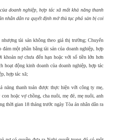
 của doanh nghiệp, hợp tác xã mất khả năng thanh
án nhân dân ra quyết định mở thủ tục phá sản bị coi
 nhượng tài sản không theo giá thị trường; Chuyển
 đảm một phần bằng tài sản của doanh nghiệp, hợp
ới khoản nợ chưa đến hạn hoặc với số tiền lớn hơn
ch hoạt động kinh doanh của doanh nghiệp, hợp tác
ệp, hợp tác xã;
hả năng thanh toán được thực hiện với công ty mẹ,
y con hoặc vợ chồng, cha nuôi, mẹ đẻ, mẹ nuôi, anh
ng thời gian 18 tháng trước ngày Tòa án nhân dân ra
chủ nợ có quyền đưa ra Nghị quyết trong đó có một