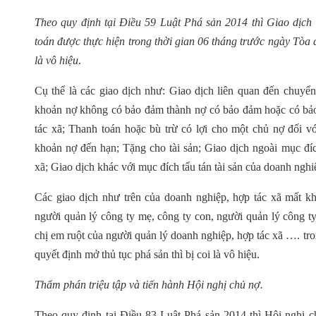
Theo quy định tại Điều 59 Luật Phá sản 2014 thì Giao dịch
toán được thực hiện trong thời gian 06 tháng trước ngày Tòa 
là vô hiệu
.
Cụ thể là các giao dịch như: Giao dịch liên quan đến chuyển
khoản nợ không có bảo đảm thành nợ có bảo đảm hoặc có bảo
tác xã; Thanh toán hoặc bù trừ có lợi cho một chủ nợ đối v
khoản nợ đến hạn; Tặng cho tài sản; Giao dịch ngoài mục đí
xã; Giao dịch khác với mục đích tẩu tán tài sản của doanh nghi
Các giao dịch như trên của doanh nghiệp, hợp tác xã mất k
người quản lý công ty mẹ, công ty con, người quản lý công t
chị em ruột của người quản lý doanh nghiệp, hợp tác xã …. tro
quyết định mở thủ tục phá sản thì bị coi là vô hiệu.
Thẩm phán triệu tập và tiến hành Hội nghị chủ nợ.
Theo quy định tại Điều 83 Luật Phá sản 2014 thì Hội nghị 