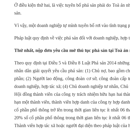
Ở điều kiện thứ hai, là việc tuyên bố phá sản phải do Toà án 
sản.
Vì vậy, một doanh nghiệp tự mình tuyên bố rơi vào tình trạng ph
Pháp luật quy định về việc phá sản đối với doanh nghiệp, hợp 
Thứ nhất, nộp đơn yêu cầu mở thủ tục phá sản tại Toà án
Theo quy định tại Điều 5 và Điều 8 Luật Phá sản 2014 những
nhân dân giải quyết yêu cầu phá sản: (1) Chủ nợ, bao gồm 
phần; (2) Người lao động, công đoàn cơ sở, công đoàn cấp trê
doanh nghiệp, hợp tác xã; (4) Chủ doanh nghiệp tư nhân, Chủ t
Hội đồng thành viên của công ty trách nhiệm hữu hạn hai thàn
hạn một thành viên, thành viên hợp danh của công ty hợp dan
cổ phần phổ thông trở lên trong thời gian liên tục ít nhất 0
20% số cổ phần phổ thông trong thời gian liên tục ít nhất 06 
Thành viên hợp tác xã hoặc người đại diện theo pháp luật của h