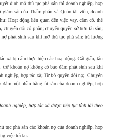
uyết định mở thủ tục phá sản thì doanh nghiệp, hợp
sự giám sát của Thẩm phán và Quản tài viên, doanh
như: Hoạt động liên quan đến việc vay, cầm cố, thế
n, chuyển đổi cổ phần; chuyển quyền sở hữu tài sản;
ợ phát sinh sau khi mở thủ tục phá sản; trả lương
ác xã bị cấm thực hiện các hoạt động: Cất giấu, tẩu
, trừ khoản nợ không có bảo đảm phát sinh sau khi
anh nghiệp, hợp tác xã; Từ bỏ quyền đòi nợ; Chuyển
 đảm một phần bằng tài sản của doanh nghiệp, hợp
anh nghiệp, hợp tác xã được tiếp tục tính lãi theo
hủ tục phá sản các khoản nợ của doanh nghiệp, hợp
g việc trả lãi.