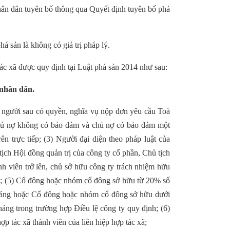
nhân dân tuyên bố thông qua Quyết định tuyên bố phá
á sản là không có giá trị pháp lý.
tác xã được quy định tại Luật phá sản 2014 như sau:
 nhân dân.
 người sau có quyền, nghĩa vụ nộp đơn yêu cầu Toà
chủ nợ không có bảo đảm và chủ nợ có bảo đảm một
n trực tiếp; (3) Người đại diện theo pháp luật của
ịch Hội đồng quản trị của công ty cổ phần, Chủ tịch
h viên trở lên, chủ sở hữu công ty trách nhiệm hữu
h; (5) Cổ đông hoặc nhóm cổ đông sở hữu từ 20% số
6 tháng hoặc Cổ đông hoặc nhóm cổ đông sở hữu dưới
tháng trong trường hợp Điều lệ công ty quy định; (6)
ợp tác xã thành viên của liên hiệp hợp tác xã;