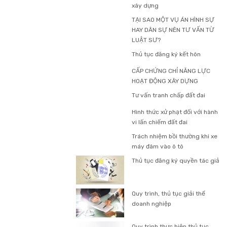
xây dựng
TẠI SAO MỘT VỤ ÁN HÌNH SỰ
HAY DÂN SỰ NÊN TƯ VẤN TỪ
LUẬT SƯ?
Thủ tục đăng ký kết hôn
CẤP CHỨNG CHỈ NĂNG LỰC
HOẠT ĐỘNG XÂY DỰNG
Tư vấn tranh chấp đất đai
Hình thức xử phạt đối với hành
vi lấn chiếm đất đai
Trách nhiệm bồi thường khi xe
máy đâm vào ô tô
Thủ tục đăng ký quyền tác giả
Quy trình, thủ tục giải thể
doanh nghiệp
Quy trình thực hiện thủ tục